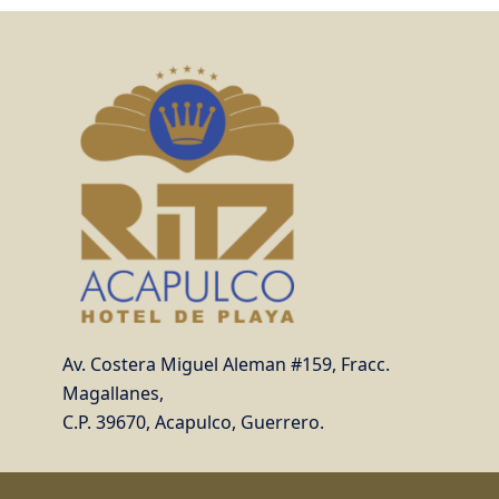
Polít
Aviso
Códig
adol
Av. Costera Miguel Aleman #159, Fracc.
Magallanes,
C.P. 39670, Acapulco, Guerrero.