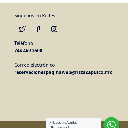
Siguenos En Redes
y
Twitter
Facebook
Instagram
Teléfono
744 469 3500
Correo electrónico
reservacionespaginaweb@ritzacapulco.mx
¿Necesitas Ayuda?
¡Escríbenos!